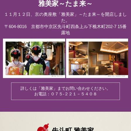
雅美家～たま来～
１１月１２日、京の奥座敷「雅美家」～たま来～を開店しまし
た。
〒604-8016 京都市中京区先斗町四条上ル下樵木町202-7 15番
露地
詳しくは「雅美家」までお問い合わせください。
お電話：０７５-２２１－５４０８
先斗町 雅美家