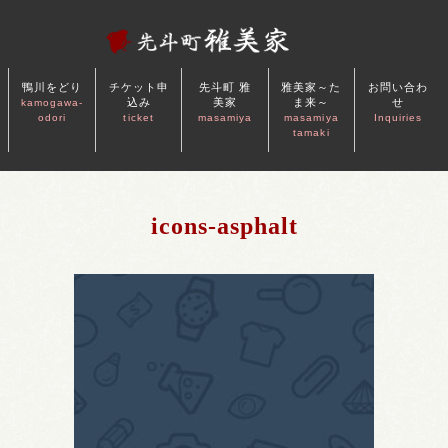
鴨川をどり
チケット申
先斗町 雅
雅美家～た
お問い合わ
込み
美家
ま来～
せ
kamogawa-
odori
ticket
masamiya
masamiya
Inquiries
tamaki
icons-asphalt