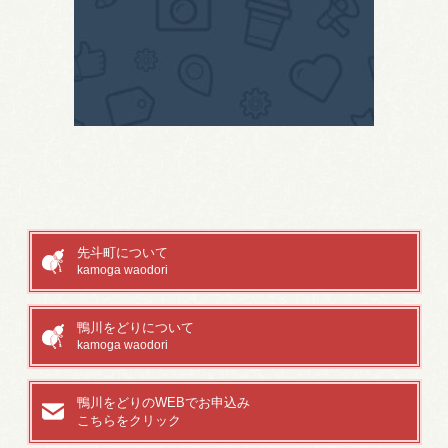
先斗町について
kamoga waodori
鴨川をどりについて
kamoga waodori
鴨川をどりのWEBでお申込み
こちらをクリック