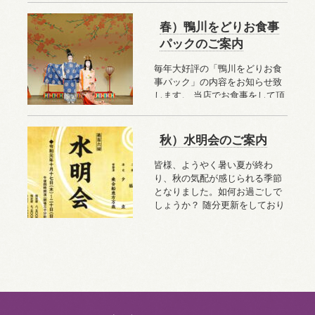
んでおりました。私の代になり
…続きを読む
春）鴨川をどりお食事
パックのご案内
毎年大好評の「鴨川をどりお食
事パック」の内容をお知らせ致
します。 当店でお食事をして頂
く訳ではございませんが、店主
が太鼓判を押す、お食事処を
…
続きを読む
秋）水明会のご案内
皆様、ようやく暑い夏が終わ
り、秋の気配が感じられる季節
となりました。如何お過ごしで
しょうか？ 随分更新をしており
ませんでした、申し訳ございま
…続きを読む