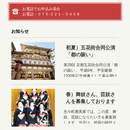
お電話でお申込み場合
お電話：０７５-２２１－５４０８
お知らせ
初夏）五花街合同公演
「都の賑い」
第29回 京都五花街合同公演「都
の賑い」 平成6年、平安建都
1200年記念催事として幕を開け
た京都五花街合同公演「都の賑
い」。祇園甲部、宮川
…続きを
読む
春）舞妓さん、芸妓さ
んを募集しております
先斗町雅美家では、この度、舞
妓、芸妓になりたい方を募集致
します。当店は、祖母の時代よ
りお茶屋、母の時代は置屋を営