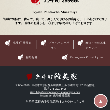
Kyoto Ponto-cho Masamiya
皆様に気軽に、呑んで、唄って、楽しんで頂けるお店をと、 日々心がけており
ます。 皆様のお越しを、心よりお待ち申し上げております。
先斗町 雅美家
プライバシーポ
舞妓・芸妓募集
リシー
について
お問合せ
Kamogawa Odori kyoto
〒604-8016 京都市中京区先斗町四条上ル 下樵木町197 10番露地
電話 075-221-5408
Web http://www.pontocyo-masamiya.com/
Instagram 先斗町 雅美家
▲
© 2021 京都 先斗町 雅美家(まさみや)へようこそ