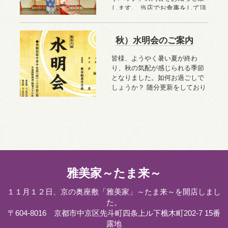
します。 当店でお食事をして頂
く訳ではございませんが、店主
が太鼓判を押す、お食事処を
…
続きを読む
秋）水明会のご案内
皆様、ようやく暑い夏が終わ
り、秋の気配が感じられる季節
となりました。如何お過ごしで
しょうか？ 随分更新をしており
ませんでした、申し訳ございま
…続きを読む
雅美家～たま来～
１１月１２日、京の奥座敷「雅美家」～たま来～を開店しまし
た。
〒604-8016 京都市中京区先斗町四条上ル下樵木町202-7 15番
露地