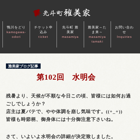
鴨川をどり
チケット申
先斗町 雅
雅美家～た
お問い合わ
込み
美家
ま来～
せ
kamogawa-
odori
ticket
masamiya
masamiya
Inquiries
tamaki
雅美家ブログ記事
第102回 水明会
残暑より、天候が不順な今日この頃、皆様には如何お過
ごしでしょうか？
店主は夏バテで、やや体調を崩し気味です。((+_+))
皆様も時節柄、御身体には十分御注意下さいね。
さて、いよいよ水明会の詳細が決定致しました。