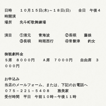
日時 １０月１５日(木)～１８日(日) 全日 午後４
時開演
場所 先斗町歌舞練場
演目 ①清元 青海波 ②長唄 藤娘
③長唄 時雨西行 ④常磐津 釣女
御観劇料金
Ｓ席 ８０００円 Ａ席 ７０００円 自由席 ３
０００円
お申込み
当店のメールフォーム、または、下記のお電話へ
０７５－２２１－５４０８ 雅美家
受付時間 平日 午前１０時～午後１１時