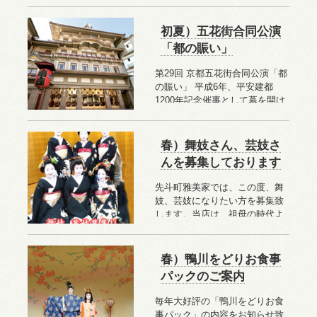
初夏）五花街合同公演
「都の賑い」
第29回 京都五花街合同公演「都
の賑い」 平成6年、平安建都
1200年記念催事として幕を開け
た京都五花街合同公演「都の賑
い」。祇園甲部、宮川
…続きを
読む
春）舞妓さん、芸妓さ
んを募集しております
先斗町雅美家では、この度、舞
妓、芸妓になりたい方を募集致
します。当店は、祖母の時代よ
りお茶屋、母の時代は置屋を営
んでおりました。私の代になり
…続きを読む
春）鴨川をどりお食事
パックのご案内
毎年大好評の「鴨川をどりお食
事パック」の内容をお知らせ致